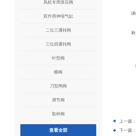
风机专用泄压阀
详
双作用伸缩气缸
二位三通转阀
补
三位四通转阀
针型阀
蝶阀
刀型闸阀
调节阀
取样阀
上一篇
查看全部
下一篇