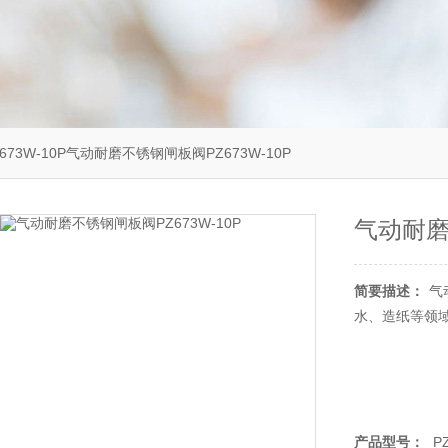
Z673W-10P气动耐磨不锈钢闸板阀PZ673W-10P
气动耐磨
简要描述：
气
水、造纸等领域
产品型号：
PZ