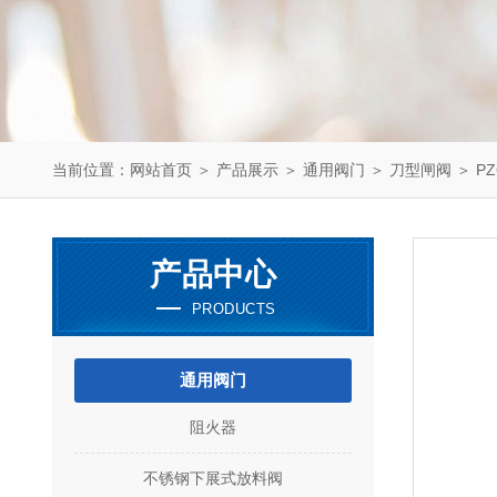
当前位置：
网站首页
＞
产品展示
＞
通用阀门
＞
刀型闸阀
＞ P
产品中心
PRODUCTS
通用阀门
阻火器
不锈钢下展式放料阀