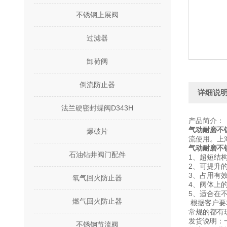
不锈钢上展阀
过滤器
卸荷阀
倒流防止器
详细说
法兰硬密封蝶阀D343H
产品简介：
气动耐磨不锈
爆破片
流使用。上
气动耐磨不锈
石油钻井阀门配件
1、超短结
2、可提升
3、占用有
氧气回火防止器
4、阀体上
5、适合在
燃气回火防止器
根据客户要
常规的都有
发货说明：
不锈钢节流阀