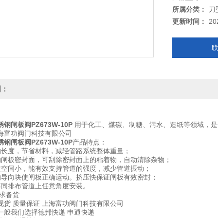
所属分类：
刀
更新时间：
20
明：
钢闸板阀PZ673W-10P
用于化工、煤碳、制糖、污水、造纸等领域，是
海富功阀门科技有限公司
钢闸板阀PZ673W-10P
产品特点：
构长度，节省材料，减轻管路系统整体重量；
的闸板密封面，可刮除密封面上的粘着物，自动清除杂物；
效空间小，能有效支持管道的强度，减少管道振动；
的导向块使闸板正确运动。挤压快保证闸板有效密封；
不同排布管道上任意角度安装。
求备货
现货 质量保证 上海富功阀门科技有限公司
一般我们选择德邦快递 申通快递