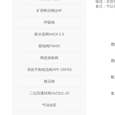
物流：百世
备注：可以
矿用释压阀QHF
呼吸阀
吸水底阀H42X-2.5
您
眼镜阀F943X
陶瓷插板阀
您
系统平衡稳流阀XPF-25PSS
联
释压阀
二位四通转阀24ZS21-25
常
气动油泵