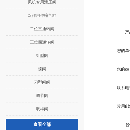
风机专用泄压阀
双作用伸缩气缸
二位三通转阀
产
三位四通转阀
您的单
针型阀
蝶阀
您的姓
刀型闸阀
联系电
调节阀
常用邮
取样阀
查看全部
省