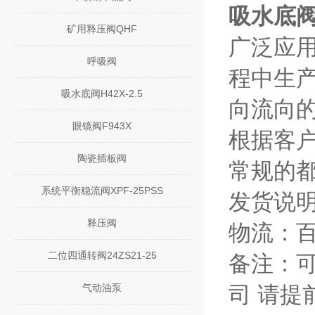
吸水底阀H
矿用释压阀QHF
广泛应
呼吸阀
程中生
吸水底阀H42X-2.5
向流向
眼镜阀F943X
根据客
陶瓷插板阀
常规的都
系统平衡稳流阀XPF-25PSS
发货说
释压阀
物流：
二位四通转阀24ZS21-25
备注：可
气动油泵
司 请提