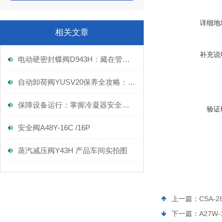
详细地
相关文章
补充说
电动硬密封蝶阀D943H：藏在管道里的“硬核开关”，核心功能远超你想象！
自动卸荷阀YUSV20保养全攻略：轻松几步，让设备持久“稳”发力！
保障设备运行：掌握冷凝器安全阀的正确安装技巧
验证
安全阀A48Y-16C /16P
蒸汽减压阀Y43H 产品车间实拍图
上一篇：
CSA-2
下一篇：
A27W-