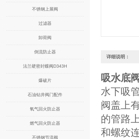
不锈钢上展阀
过滤器
卸荷阀
倒流防止器
详细说明：
法兰硬密封蝶阀D343H
吸水底阀H
爆破片
水下吸管
石油钻井阀门配件
阀盖上有
氧气回火防止器
的管路上
燃气回火防止器
和螺纹
不锈钢节流阀