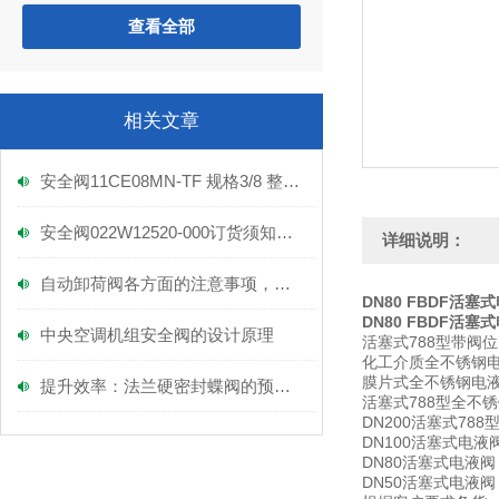
查看全部
相关文章
安全阀11CE08MN-TF 规格3/8 整定压力1.9MPA
安全阀022W12520-000订货须知及厂家报价
详细说明：
自动卸荷阀各方面的注意事项，不容小觑！
DN80 FBDF活塞
DN80 FBDF活塞
中央空调机组安全阀的设计原理
活塞式788型带阀
化工介质全不锈钢
膜片式全不锈钢电
提升效率：法兰硬密封蝶阀的预备工作指南
活塞式788型全不
DN200活塞式788
DN100活塞式电液
DN80活塞式电液阀
DN50活塞式电液阀