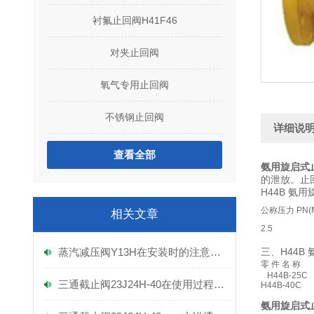
衬氟止回阀H41F46
对夹止回阀
氧气专用止回阀
不锈钢止回阀
详细说
查看全部
氨用旋启式止
的泄放。止
H44B 氨
公称压力 PN(M
相关文章
2.5
蒸汽减压阀Y13H在安装时的注意事项！
三、H44B
零 件 名 称
H44B-25
三通截止阀23J24H-40在使用过程中可能会遇到各种问题
H44B-40C
氨用旋启式止