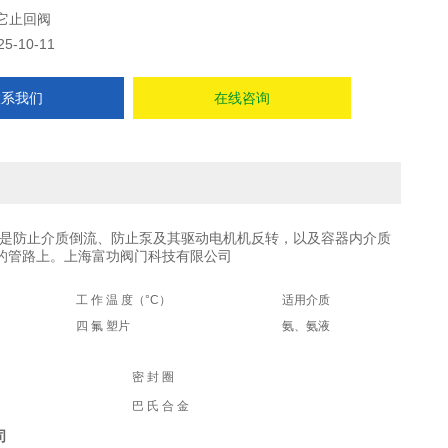
它止回阀
25-10-11
联系我们
在线咨询
是防止介质倒流、防止泵及其驱动电机机反转，以及容器内介质
的管路上。上海富功阀门科技有限公司
工 作 温 度（°C）
适用介质
四 氟 塑片
氨、氨液
密 封 圈
钢
巴 氏 合 金
司