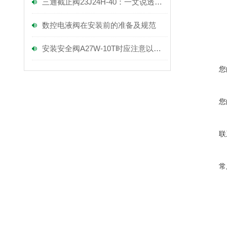
三通截止阀23J24H-40：一文说透，它的核心功能到底有多关键？
数控电液阀在安装前的准备及规范
安装安全阀A27W-10T时应注意以下几点！
您
您
联
常