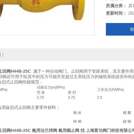
所属分类：
其
更新时间：
20
明：
回阀H44B-25C
属于一种自动阀门。止回阀用于管路系统，其主要作用
回阀还可用于给其中的压力可能升至超过主系统压力的辅助系统提供补给
用旋启式止回阀性能规范：
试验压力ps(MPa)
Pa)
工作压力P(MPa)
壳 体
密 封
2.75
3.75
2.5
 氨用旋启式止回阀主要零件材料：
阀 体
阀 瓣
C
铸 钢
碳 
回阀H44B-25C 氨用法兰球阀 氨用截止阀 找 上海富功阀门科技有限公