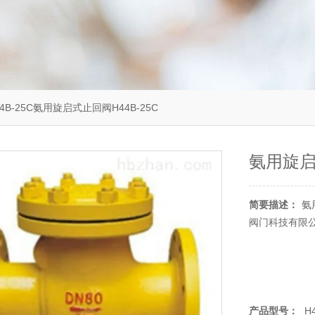
4B-25C氨用旋启式止回阀H44B-25C
氨用旋启
简要描述：
氨
阀门科技有限
产品型号：
H4