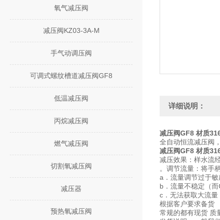
氧气减压阀
减压阀KZ03-3A-M
手气动调压阀
可调式螺纹槽道减压阀GF8
低温减压阀
详细说明：
丙烷减压阀
减压阀GF8 材质316
全自动恒流减压阀
燃气减压阀
减压阀GF8 材质316
减压效果：样水流经
切割氧减压阀
。调节流量：将手柄在
a．流量调节过于敏
b．流量不稳定（而
减压器
c．无法获取大流量（而
根据客户要求备货
预热氧减压阀
常规的都有现货 质