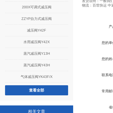
发货说明：一般我们
物流：百世快运 中
200X可调式减压阀
ZZYP自力式减压阀
产
减压阀Y42F
水用减压阀Y42X
您的单
蒸汽减压阀Y13H
您的姓
蒸汽减压阀Y43H
联系电
气体减压阀YK43F/X
查看全部
常用邮
省
相关文章