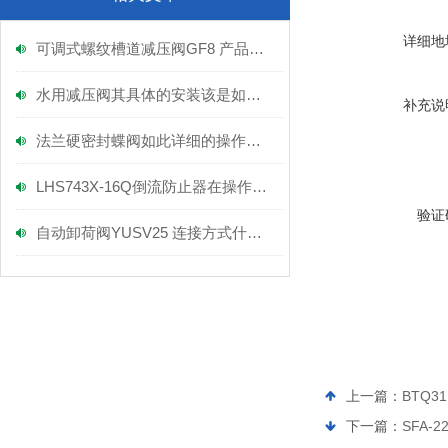
详细地
可调式螺纹槽道减压阀GF8 产品实拍图及产品特点
水用减压阀其具体的安装该是如何的呢？
补充说
法兰硬密封蝶阀如此详细的操作方法，您竟然不知？
LHS743X-16Q倒流防止器在操作方面有什么要注意的呢？
验证
自动卸荷阀YUSV25 连接方式什么呢？
上一篇：
BTQ3
下一篇：
SFA-2