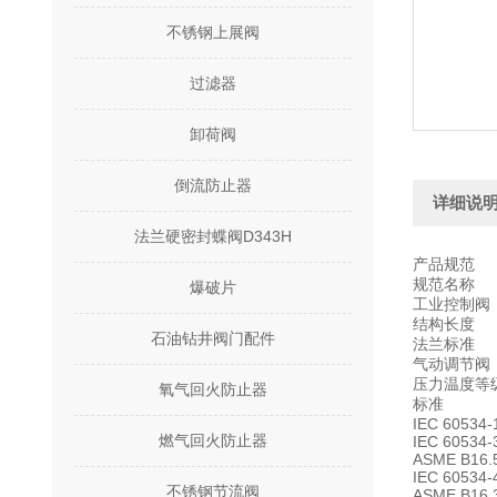
不锈钢上展阀
过滤器
卸荷阀
倒流防止器
详细说
法兰硬密封蝶阀D343H
产品规范
规范名称
爆破片
工业控制阀
结构长度
石油钻井阀门配件
法兰标准
气动调节阀
压力温度等
氧气回火防止器
标准
IEC 60534-
燃气回火防止器
IEC 60534-
ASME B16.
IEC 60534-
不锈钢节流阀
ASME B16.