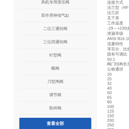
风机专用泄压阀
连接方式
法兰型（RF
法兰距
双作用伸缩气缸
见下表
工作温度
-29～+230
二位三通转阀
泄漏等级
ANSI B16
三位四通转阀
流量特性
等百分、比
固有可调比
针型阀
50:1
阀门结构长度
蝶阀
公称通径
20
25
刀型闸阀
32
40
50
调节阀
65
80
100
取样阀
125
150
200
查看全部
250