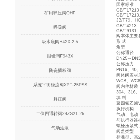
国家标准
GB/T17213
矿用释压阀QHF
GB/T17213
JB/T79、H
GB/T4213
呼吸阀
GB/T9131
阀本体主要
形 式
吸水底阀H42X-2.5
角型
公称通径
眼镜阀F943X
DN25～DN3
公称压力
PN16、40、
陶瓷插板阀
阀体阀盖材
WCB、WC6
系统平衡稳流阀XPF-25PSS
阀内件材质
304、316
填 料
释压阀
聚四氟乙烯
执行机构
二位四通转阀24ZS21-25
气动、电动
与执行器连
螺栓压紧式
气动油泵
阀盖类型
标准型、高