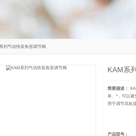
M系列气动快装角形调节阀
KAM系
简要描述：
K
单、*，可以
用于调节高粘
产品型号：