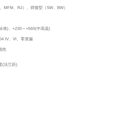
、MFM、RJ）、焊接型（SW、BW）
(标准)、+230～+560(中高温)
.104 IV、VI、零泄漏
线性
(法兰距)