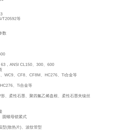
.3
G/T20592等
参数
00
63，ANSI CL150、300、600
质
、WC9、CF8、CF8M、HC276、Ti合金等
、HC276、Ti合金等
V形、柔性石墨、聚四氟乙烯盘根、柔性石墨夹镍丝
接
、圆螺母锁紧式
温型(散热片)、波纹管型