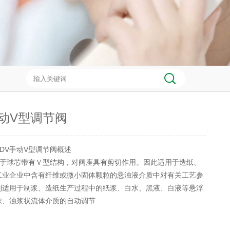
手动V型调节阀
SDV手动V型调节阀概述
由于球芯带有Ｖ型结构，对阀座具有剪切作用。因此适用于造纸、
工业企业中含有纤维或微小固体颗粒的悬浊液介质中对有关工艺参
别适用于制浆、造纸生产过程中的纸浆、白水、黑液、白液等悬浮
浓、浊浆状流体介质的自动调节