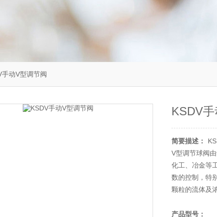
DV手动V型调节阀
KSDV
简要描述：
K
V型调节球阀
化工、冶金等
数的控制，特
颗粒的流体及
产品型号：