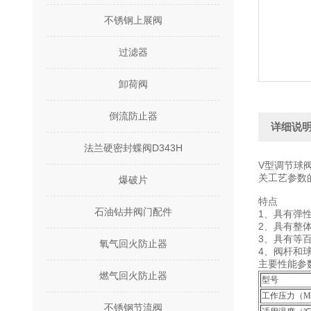
不锈钢上展阀
过滤器
卸荷阀
倒流防止器
详细说
法兰硬密封蝶阀D343H
V型调节球
关工艺参数
爆破片
特点
石油钻井阀门配件
1、具有弹
2、具有整
3、具有等
氧气回火防止器
4、阀杆和
主要性能参
燃气回火防止器
型号
工作压力（M
不锈钢节流阀