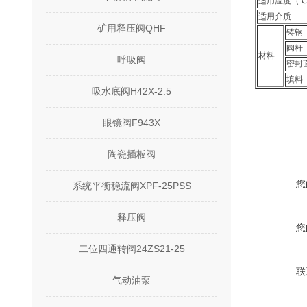
适用温度（
适用介质
矿用释压阀QHF
铸钢
阀杆
材料
呼吸阀
密封
填料
吸水底阀H42X-2.5
眼镜阀F943X
陶瓷插板阀
您
系统平衡稳流阀XPF-25PSS
释压阀
您
二位四通转阀24ZS21-25
联
气动油泵