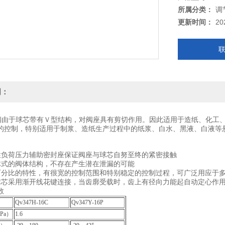
所属分类：
调
更新时间：
20
明：
阀由于球芯带有Ｖ型结构，对阀座具有剪切作用。因此适用于造纸、化工
的控制，特别适用于制浆、造纸生产过程中的纸浆、白水、黑液、白液等
性负荷压力辅助密封座保证阀座与球芯自努至终的紧密接触
体式的阀体结构，不存在产生潜在泄漏的可能
百分比的特性，有很宽的控制范围和特别稳定的控制过程，可广泛用应于
球芯采用渐开线花键连接，当齿廓受载时，齿上有径向力能起自动定心作
数
Qv347H-16C
Qv347Y-16P
Pa）
1.6