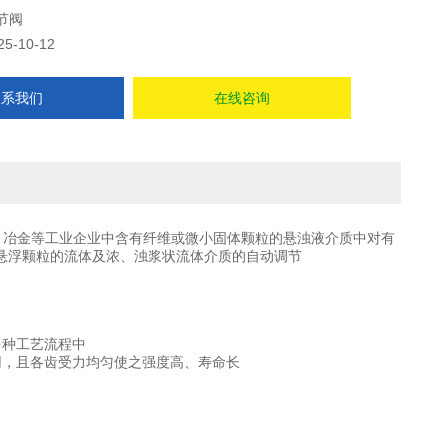
节阀
25-10-12
联系我们
在线咨询
、冶金等工业企业中含有纤维或微小固体颗粒的悬浊液介质中对有
悬浮颗粒的流体及浓、浊浆状流体介质的自动调节
多种工艺流程中
用，且各齿受力均匀使之强度高、寿命长