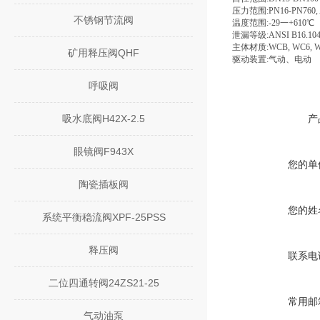
压力范围:PN16-PN760, A
不锈钢节流阀
温度范围:-29一+610℃
泄漏等级:ANSI B16.104 V
主体材质:WCB, WC6, WC
矿用释压阀QHF
驱动装置:气动、电动
呼吸阀
吸水底阀H42X-2.5
产
眼镜阀F943X
您的单
陶瓷插板阀
您的姓
系统平衡稳流阀XPF-25PSS
释压阀
联系电
二位四通转阀24ZS21-25
常用邮
气动油泵