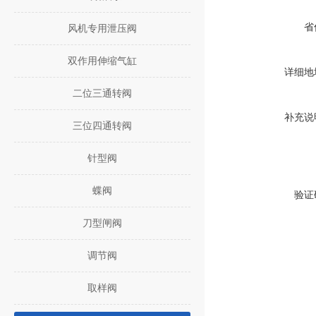
省
风机专用泄压阀
双作用伸缩气缸
详细地
二位三通转阀
补充说
三位四通转阀
针型阀
蝶阀
验证
刀型闸阀
调节阀
取样阀