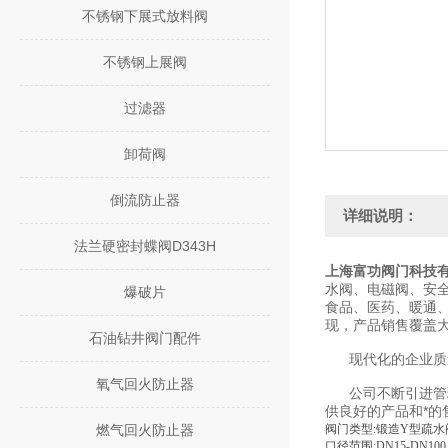
不锈钢下展式放料阀
不锈钢上展阀
过滤器
卸荷阀
倒流防止器
详细说明：
法兰硬密封蝶阀D343H
上海富功阀门科技
水阀、电磁阀、安全
爆破片
食品、医药、暖通
现，产品销售覆盖
石油钻井阀门配件
现代化的企业质量
氧气回火防止器
公司不断引进管理
供良好的产品和*
燃气回火防止器
阀门类型:锻造Y型疏
口径范围:DN15-DN100