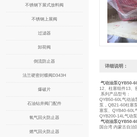
不锈钢下展式放料阀
不锈钢上展阀
过滤器
卸荷阀
倒流防止器
详细说明：
法兰硬密封蝶阀D343H
气动油泵QYB50-6
12、柱塞组件13、
爆破片
系列产品型号：
QYB50-60L气动油
石油钻井阀门配件
泵，QB21-60柱塞
塞泵、QYB40-60
QYB200-14L气动泵
氧气回火防止器
气动油泵QYB50-6
国台湾 内蒙古自治
燃气回火防止器