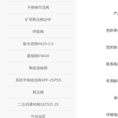
不锈钢节流阀
产
矿用释压阀QHF
您的单
呼吸阀
吸水底阀H42X-2.5
您的姓
眼镜阀F943X
联系电
陶瓷插板阀
系统平衡稳流阀XPF-25PSS
常用邮
释压阀
省
二位四通转阀24ZS21-25
详细地
气动油泵