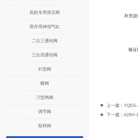
风机专用泄压阀
补充说
双作用伸缩气缸
二位三通转阀
验证
三位四通转阀
针型阀
蝶阀
刀型闸阀
上一篇：
YQEG
调节阀
下一篇：
A28H-
取样阀