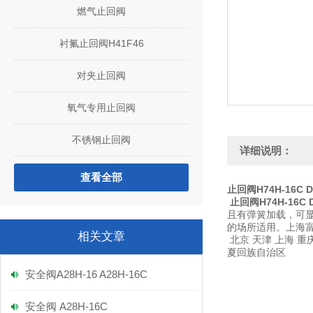
燃气止回阀
衬氟止回阀H41F46
对夹止回阀
氧气专用止回阀
不锈钢止回阀
详细说明：
查看全部
止回阀H74H-16C 
止回阀H74H-16C 
且有弹簧加载，可
的场所适用。上海
相关文章
北京 天津 上海 重庆
夏回族自治区
安全阀A28H-16 A28H-16C
安全阀 A28H-16C