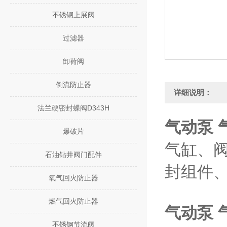
不锈钢上展阀
过滤器
卸荷阀
倒流防止器
详细说明：
法兰硬密封蝶阀D343H
气动泵 气
爆破片
气缸、
石油钻井阀门配件
封组件
氧气回火防止器
燃气回火防止器
气动泵 气
不锈钢节流阀