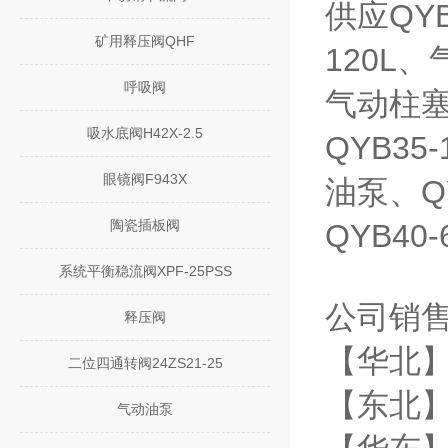
供应QYB
矿用释压阀QHF
120L、
呼吸阀
气动柱塞泵
吸水底阀H42X-2.5
QYB35
眼镜阀F943X
油泵、Q
陶瓷插板阀
QYB40
系统平衡稳流阀XPF-25PSS
公司销
释压阀
【华北】
二位四通转阀24ZS21-25
【东北】
气动油泵