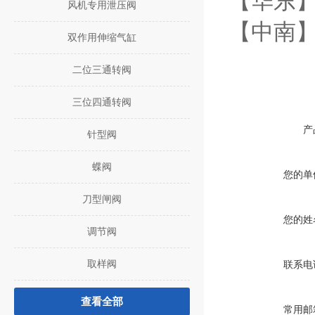
【华东】
风机专用泄压阀
【中南】
双作用伸缩气缸
二位三通转阀
三位四通转阀
产
针型阀
蝶阀
您的单
刀型闸阀
您的姓
调节阀
取样阀
联系电
查看全部
常用邮