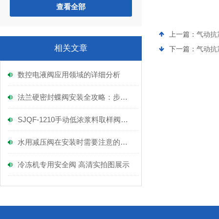
查看全部
上一篇：
气动抗震
相关文章
下一篇：
气动抗震
数控电液阀应用领域的详细分析
法兰硬密封蝶阀安装全攻略：步骤详解，轻松上手！
SJQF-1210手动低浓浆料取样阀发福建晋江大型纸厂公司如期交货
水用减压阀在安装时需要注意的事项是什么？
冷冻机专用安全阀 高清实拍图展示