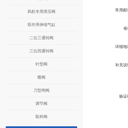
常用邮
风机专用泄压阀
双作用伸缩气缸
省
二位三通转阀
详细地
三位四通转阀
针型阀
补充说
蝶阀
刀型闸阀
验证
调节阀
取样阀