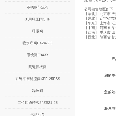
规 格：0～25， 0～
不锈钢节流阀
公司销售地区如下
【华北】 北京市 天
【东北】 辽宁省吉
矿用释压阀QHF
【华东】 上海市 江
【中南】 河南省 湖
呼吸阀
【西南】 重庆市 四
【西北】 陕西省 
吸水底阀H42X-2.5
眼镜阀F943X
产
陶瓷插板阀
您的单
系统平衡稳流阀XPF-25PSS
释压阀
您的姓
二位四通转阀24ZS21-25
联系电
气动油泵