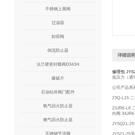
不锈钢上展阀
过滤器
卸荷阀
倒流防止器
详细说
法兰硬密封蝶阀D343H
修理包 JYS
低压力（通常
爆破片
公司产品系
石油钻井阀门配件
23Q-L15
氧气回火防止器
23JR6-L
向阀 34JR
燃气回火防止器
JYSQ21
不锈钢节流阀
JYS21-