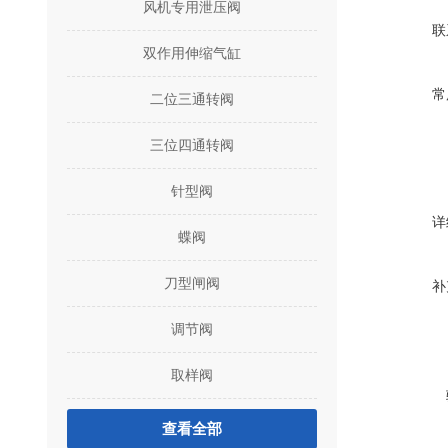
风机专用泄压阀
联
双作用伸缩气缸
常
二位三通转阀
三位四通转阀
针型阀
详
蝶阀
刀型闸阀
补
调节阀
取样阀
查看全部