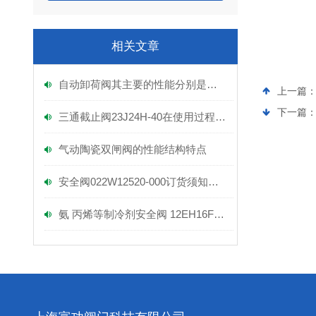
相关文章
自动卸荷阀其主要的性能分别是什么？
上一篇
下一篇
三通截止阀23J24H-40在使用过程中可能会遇到各种问题
气动陶瓷双闸阀的性能结构特点
安全阀022W12520-000订货须知及厂家报价
氨 丙烯等制冷剂安全阀 12EH16FNCF 3/4IN 市场需求大吗