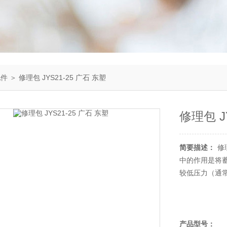
配件
＞ 修理包 JYS21-25 广石 东塑
修理包 J
简要描述：
修
中的作用是将蓄
较低压力（通常是
产品型号：