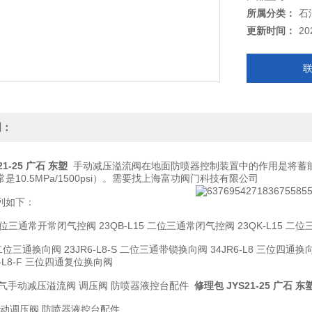
所属分类：
石
更新时间：
20
明：
21-25 广石 东塑
手动减压溢流阀在地面防喷器控制装置中的作用是将蓄能器中
是10.5MPa/1500psi）。需要找上海富功阀门科技有限公司
列如下：
 二位三通常开常闭气控阀 23QB-L15 二位三通常闭气控阀 23QK-L15 二
8 二位三通换向阀 23JR6-L8-S 二位三通带锁换向阀 34JR6-L8 三位四通换
6-L8-F 三位四通复位换向阀
-25气手动减压溢流阀 调压阀 防喷器液控台配件
修理包 JYS21-25 广石 东
25手动调压阀 防喷器液控台配件