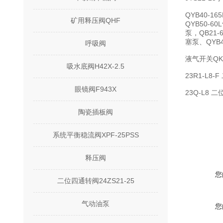
QYB40-1
矿用释压阀QHF
QYB50-6
泵，QB21-
塞泵、QYB4
呼吸阀
液气开关QKY
吸水底阀H42X-2.5
23R1-L8
眼镜阀F943X
23Q-L8
陶瓷插板阀
系统平衡稳流阀XPF-25PSS
释压阀
您
二位四通转阀24ZS21-25
气动油泵
您