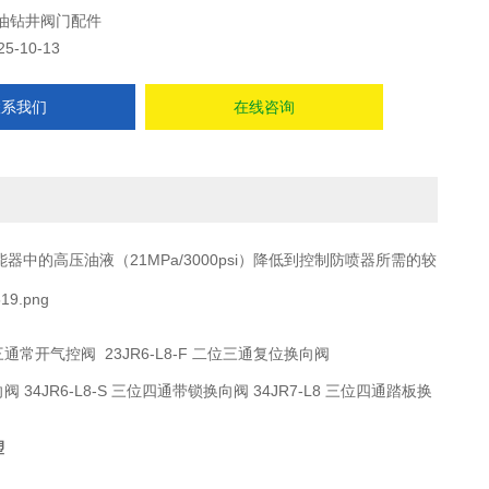
油钻井阀门配件
25-10-13
联系我们
在线咨询
的高压油液（21MPa/3000psi）降低到控制防喷器所需的较
位三通常开气控阀 23JR6-L8-F 二位三通复位换向阀
向阀 34JR6-L8-S 三位四通带锁换向阀 34JR7-L8 三位四通踏板换
塑