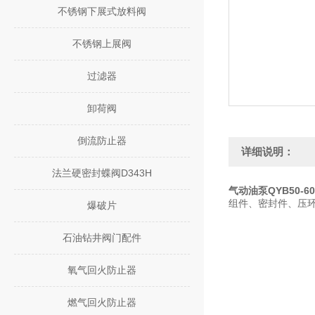
不锈钢下展式放料阀
不锈钢上展阀
过滤器
卸荷阀
倒流防止器
详细说明：
法兰硬密封蝶阀D343H
气动油泵QYB50-6
组件、密封件、压环
爆破片
石油钻井阀门配件
氧气回火防止器
燃气回火防止器