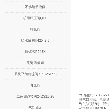
不锈钢节流阀
矿用释压阀QHF
呼吸阀
吸水底阀H42X-2.5
眼镜阀F943X
陶瓷插板阀
系统平衡稳流阀XPF-25PSS
释压阀
气动油泵QYB50-6
二位四通转阀24ZS21-25
排气口排出。活塞
到气缸顶部时，通
气动油泵
公司销售地区如下