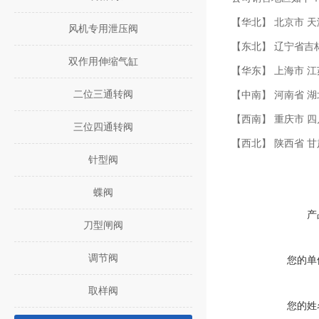
【华北】 北京市 天
风机专用泄压阀
【东北】 辽宁省吉
双作用伸缩气缸
【华东】 上海市 江
二位三通转阀
【中南】 河南省 湖
【西南】 重庆市 四
三位四通转阀
【西北】 陕西省 
针型阀
蝶阀
产
刀型闸阀
调节阀
您的单
取样阀
您的姓