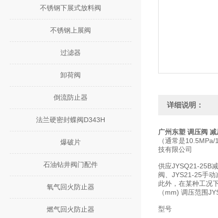
不锈钢下展式放料阀
不锈钢上展阀
过滤器
卸荷阀
倒流防止器
详细说明：
法兰硬密封蝶阀D343H
广州东塑 调压阀 减压
（通常是10.5M
爆破片
技有限公司
石油钻井阀门配件
供应JYSQ21-25
阀、JYS21-25手
此外，在某种工况下
氧气回火防止器
（mm) 调压范围JYS21-
型号
燃气回火防止器