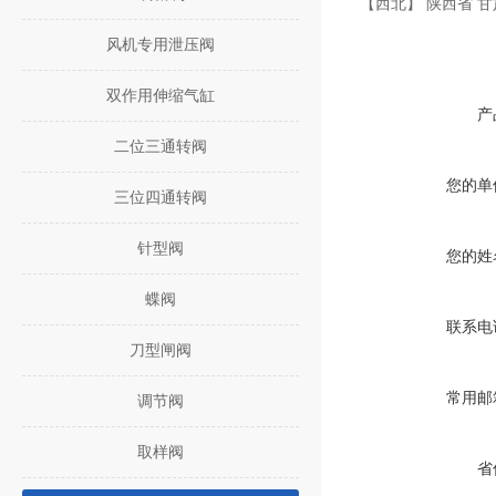
【西北】 陕西省 
风机专用泄压阀
双作用伸缩气缸
产
二位三通转阀
您的单
三位四通转阀
针型阀
您的姓
蝶阀
联系电
刀型闸阀
常用邮
调节阀
取样阀
省