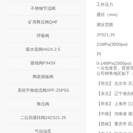
工作压力
不锈钢节流阀
通径（mm)
矿用释压阀QHF
调压范围
JYS21-25
呼吸阀
21MPa(3000psi)
吸水底阀H42X-2.5
25
眼镜阀F943X
0-14MPa(2000psi)
一台也发货，货源
公司销售地区如下
陶瓷插板阀
【华北】 北京市 天
系统平衡稳流阀XPF-25PSS
【东北】 辽宁省吉
【华东】 上海市 江
释压阀
【中南】 河南省 湖
二位四通转阀24ZS21-25
【西南】 重庆市 四
气动油泵