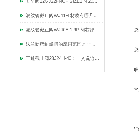
安全阀12GJ22FNCF SIZE1IN 2.07MPA 产品实拍图
波纹管截止阀WJ41H 材质有哪几种？
波纹管截止阀WJ40F-1.6P 阀芯部件解剖图-上海富功阀门
您
法兰硬密封蝶阀的应用范围是非常广泛的
您
三通截止阀23J24H-40：一文说透，它的核心功能到底有多关键？
联
常
详