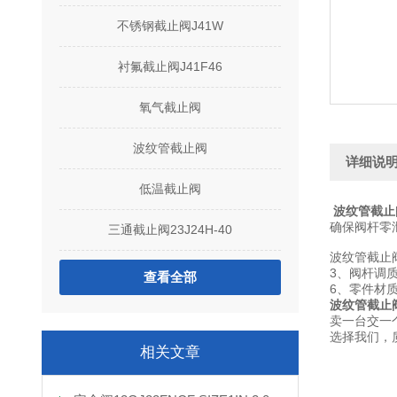
不锈钢截止阀J41W
衬氟截止阀J41F46
氧气截止阀
波纹管截止阀
详细说
低温截止阀
波纹管截止阀 
确保阀杆零
三通截止阀23J24H-40
波纹管截止
3、阀杆调
查看全部
6、零件材
波纹管截止阀 W
卖一台交一
选择我们，
相关文章