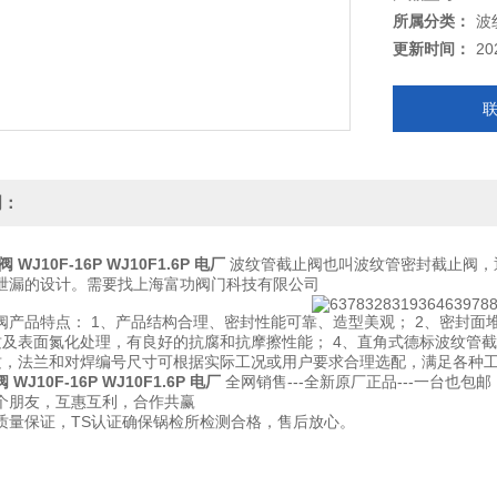
所属分类：
波
更新时间：
20
明：
WJ10F-16P WJ10F1.6P 电厂
波纹管截止阀也叫波纹管密封截止阀，
泄漏的设计。需要找上海富功阀门科技有限公司
阀产品特点： 1、产品结构合理、密封性能可靠、造型美观； 2、密封面
质及表面氮化处理，有良好的抗腐和抗摩擦性能； 4、直角式德标波纹管
质，法兰和对焊编号尺寸可根据实际工况或用户要求合理选配，满足各种
J10F-16P WJ10F1.6P 电厂
全网销售---全新原厂正品---一台也包邮
个朋友，互惠互利，合作共赢
质量保证，TS认证确保锅检所检测合格，售后放心。