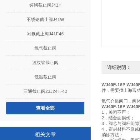
铸钢截止阀J41H
不锈钢截止阀J41W
衬氟截止阀J41F46
氧气截止阀
波纹管截止阀
详细说明：
低温截止阀
WJ40F-16P WJ
件，需要找上海富
三通截止阀23J24H-40
氢气介质阀门，阀
WJ40F-16P WJ
查看全部
1．关闭不严；
2．结合面损伤；
3．阀芯与阀杆间
4．密封材料不良或
相关文章
消除方法：