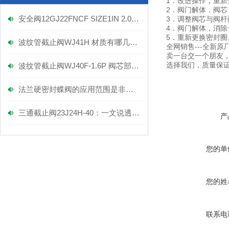
1．改进操作，重新
2．阀门解体，阀
安全阀12GJ22FNCF SIZE1IN 2.07MPA 产品实拍图
3．调整阀芯与阀杆
4．阀门解体，消除
5．重新更换密封圈
波纹管截止阀WJ41H 材质有哪几种？
全网销售---全新原
卖一台交一个朋友
选择我们，质量保证
波纹管截止阀WJ40F-1.6P 阀芯部件解剖图-上海富功阀门
法兰硬密封蝶阀的应用范围是非常广泛的
三通截止阀23J24H-40：一文说透，它的核心功能到底有多关键？
产
您的单
您的姓
联系电