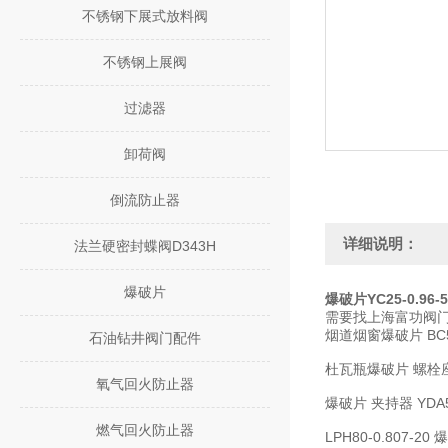
不锈钢下展式放料阀
不锈钢上展阀
过滤器
卸荷阀
倒流防止器
详细说明：
法兰硬密封蝶阀D343H
爆破片
爆破片YC25-0.96-50
需要找上海富功阀
烟道烟窗爆破片 BC500-
石油钻井阀门配件
杜瓦瓶爆破片 螺栓座爆破片
氧气回火防止器
爆破片 夹持器 YDA50-0.
燃气回火防止器
LPH80-0.807-20