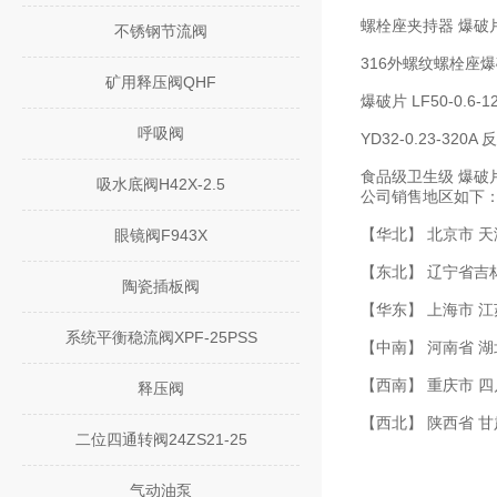
螺栓座夹持器 爆破片 L
不锈钢节流阀
316外螺纹螺栓座爆破片
矿用释压阀QHF
爆破片 LF50-0.6-1
呼吸阀
YD32-0.23-32
食品级卫生级 爆破片 YF4
吸水底阀H42X-2.5
公司销售地区如下
【华北】 北京市 天
眼镜阀F943X
【东北】 辽宁省吉
陶瓷插板阀
【华东】 上海市 江
系统平衡稳流阀XPF-25PSS
【中南】 河南省 湖
【西南】 重庆市 四
释压阀
【西北】 陕西省 
二位四通转阀24ZS21-25
气动油泵