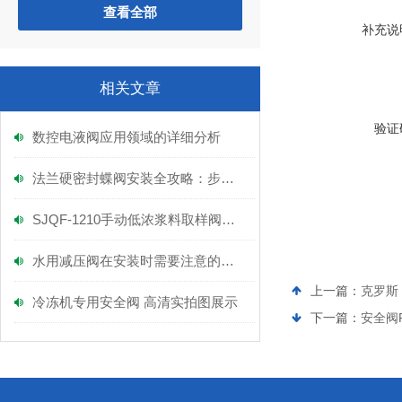
查看全部
补充说
相关文章
验证
数控电液阀应用领域的详细分析
法兰硬密封蝶阀安装全攻略：步骤详解，轻松上手！
SJQF-1210手动低浓浆料取样阀发福建晋江大型纸厂公司如期交货
水用减压阀在安装时需要注意的事项是什么？
上一篇：
克罗斯 
冷冻机专用安全阀 高清实拍图展示
下一篇：
安全阀FV