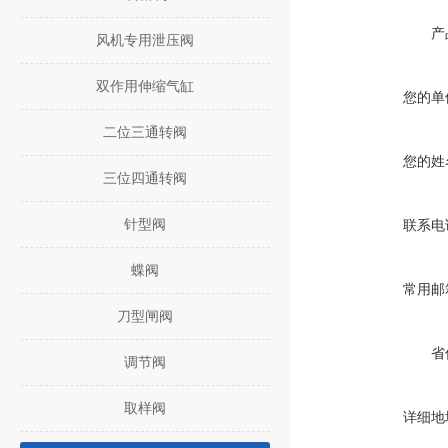
产
风机专用泄压阀
双作用伸缩气缸
您的单
二位三通转阀
您的姓
三位四通转阀
针型阀
联系电
蝶阀
常用邮
刀型闸阀
省
调节阀
取样阀
详细地