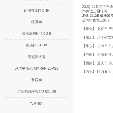
23JQ-L15 二位三
矿用释压阀QHF
25两位三通转阀
JYS-21.25 减压
公司销售地区如下
呼吸阀
【华北】 北京市 天
吸水底阀H42X-2.5
【东北】 辽宁省吉
眼镜阀F943X
【华东】 上海市 江
【中南】 河南省 湖
陶瓷插板阀
【西南】 重庆市 四
系统平衡稳流阀XPF-25PSS
【西北】 陕西省 
释压阀
二位四通转阀24ZS21-25
气动油泵