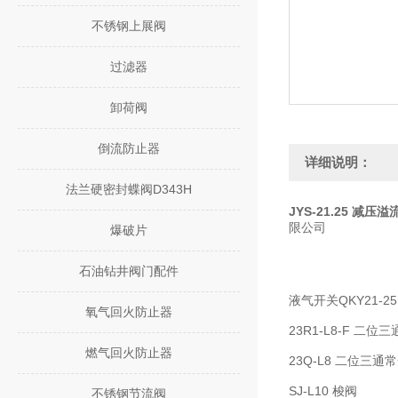
不锈钢上展阀
过滤器
卸荷阀
倒流防止器
详细说明：
法兰硬密封蝶阀D343H
JYS-21.25 减压
限公司
爆破片
石油钻井阀门配件
液气开关QKY21-25
氧气回火防止器
23R1-L8-F 二位
燃气回火防止器
23Q-L8 二位三通
SJ-L10 梭阀
不锈钢节流阀