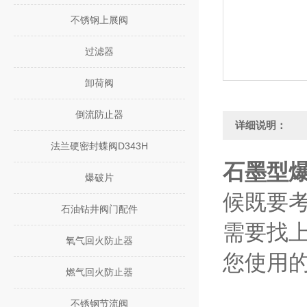
不锈钢上展阀
过滤器
卸荷阀
倒流防止器
详细说明：
法兰硬密封蝶阀D343H
石墨型爆
爆破片
候既要
石油钻井阀门配件
需要找
氧气回火防止器
您使用
燃气回火防止器
不锈钢节流阀