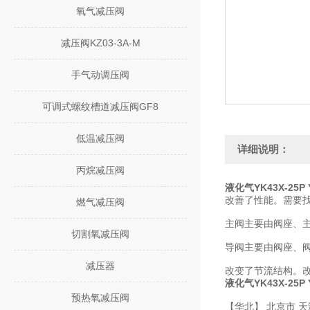
氧气减压阀
减压阀KZ03-3A-M
手气动调压阀
可调式螺纹槽道减压阀GF8
低温减压阀
详细说明：
丙烷减压阀
液化气YK43X-25P
改善了性能。需要
燃气减压阀
主阀主要由阀座、
切割氧减压阀
导阀主要由阀座、
减压器
改变了节流结构。
液化气YK43X-25P
预热氧减压阀
【华北】 北京市 天