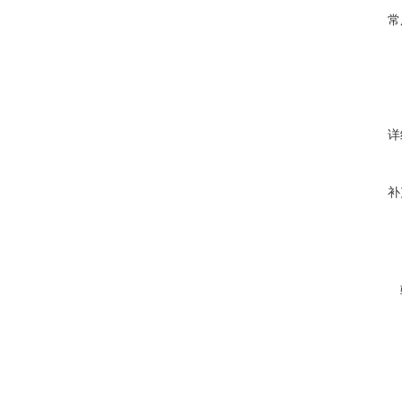
常
详
补