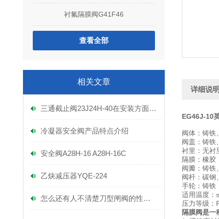
衬氟隔膜阀G41F46
查看全部
相关文章
详细说
三通截止阀23J24H-40在安装方面有着以下技巧
EG
46J-
冷凝器安全阀产品特点介绍
阀体：铸铁
阀盖：铸铁
衬里：无衬
安全阀A28H-16 A28H-16C
隔膜：橡胶
阀瓣：铸铁
乙炔减压器YQE-224
阀杆：碳钢
手轮：铸铁
适用温度：≤
怎么还有人不清楚刀型闸阀的性能呢？
压力等级：PN(M
隔膜阀是一