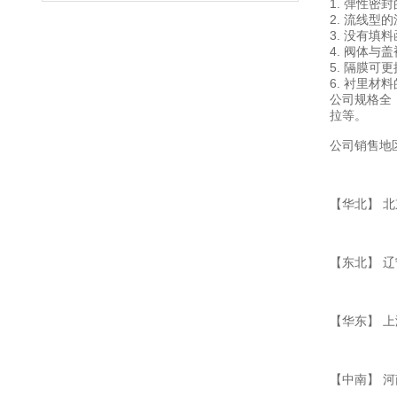
1. 弹性密
2. 流线型
3. 没有填
4. 阀体
5. 隔膜可
6. 衬里
公司规格全
拉等。
公司销售地
【华北】 北
【东北】 
【华东】 上
【中南】 河