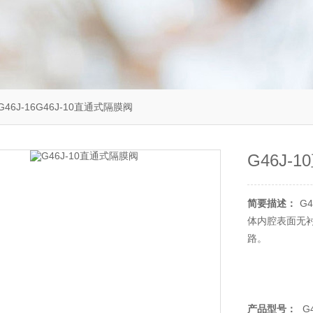
G46J-16G46J-10直通式隔膜阀
G46J-
简要描述：
G
体内腔表面无
路。
产品型号：
G4