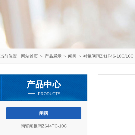
当前位置：
网站首页
＞
产品展示
＞
闸阀
＞
衬氟闸阀Z41F46-10C/16C
产品中心
PRODUCTS
闸阀
陶瓷闸板阀Z644TC-10C