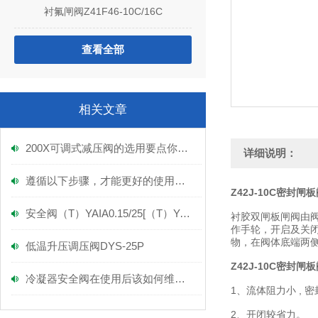
衬氟闸阀Z41F46-10C/16C
查看全部
相关文章
200X可调式减压阀的选用要点你可知晓！
详细说明：
遵循以下步骤，才能更好的使用数控电液阀
Z42J-10C密封闸
安全阀（T）YAIA0.15/25[（T）YAIA0.20/20实拍图
衬胶双闸板闸阀由
作手轮，开启及关
物，在阀体底端两
低温升压调压阀DYS-25P
Z42J-10C密封闸
冷凝器安全阀在使用后该如何维护呢？
1、流体阻力小 ,
2、开闭较省力。