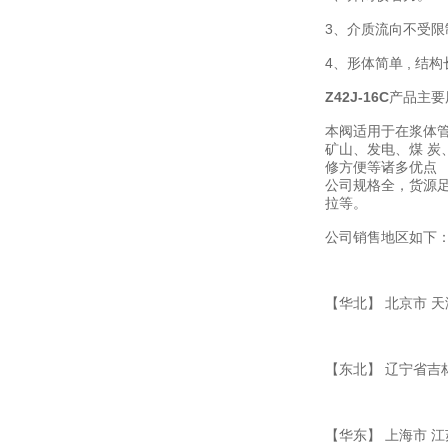
3、介质流向不受限
4、形体简单 , 
Z42J-16C
产品主要
本阀适用于在浆体
矿山、发电、煤 炭
修方便等诸多优点
公司规格全，货源
拉等。
公司销售地区如下
【华北】 北京市 天
【东北】 辽宁省吉
【华东】 上海市 江