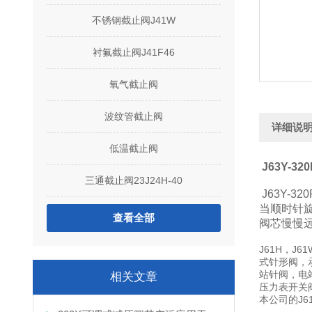
不锈钢截止阀J41W
衬氟截止阀J41F46
氧气截止阀
波纹管截止阀
详细说
低温截止阀
J63Y-3
三通截止阀23J24H-40
J63Y-
当顺时针
查看全部
阀芯慢慢
J61H，J
式针形阀，
站针阀，电
相关文章
压力表开关
本公司的J61