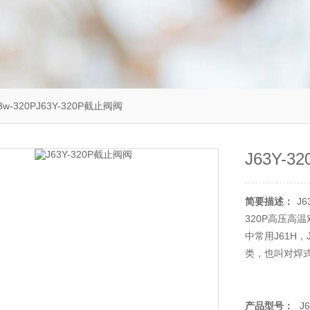
3w-320PJ63Y-320P截止阀阀
J63Y-
简要描述：
J6
320P高压高
中常用J61H，
类，也叫对焊式
产品型号：
J6