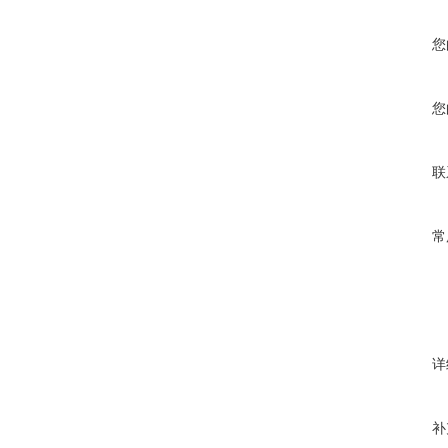
您
您
联
常
详
补