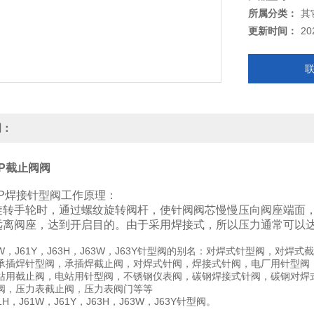
所属分类：
其
更新时间：
20
明：
20P截止阀阀
320P焊接针型阀工作原理：
旋转手轮时，通过螺纹旋转阀杆，使针阀阀芯慢慢压向阀座端面
远离阀座，达到开启目的。由于采用焊接式，所以压力通常可以
61W，J61Y，J63H，J63W，J63Y针型阀的别名：对焊式针型阀
承插焊针型阀，承插焊截止阀，对焊式针阀，焊接式针阀，电厂用针型阀
站用截止阀，电站用针型阀，不锈钢仪表阀，碳钢焊接式针阀，碳钢对焊
阀，压力表截止阀，压力表阀门等等
H，J61W，J61Y，J63H，J63W，J63Y针型阀。