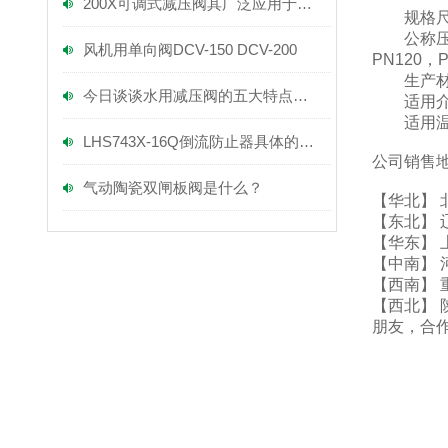
200X可调式减压阀其广泛应用于以下领域
规格尺寸：D
公称压力：P
风机用单向阀DCV-150 DCV-200
PN120，
生产材料：20
今日谈谈水用减压阀的五大特点是什么？
适用介质
适用温度：-
LHS743X-16Q倒流防止器具体的特点是怎样的呢？
公司销售
气动陶瓷双闸板阀是什么？
【华北】 
【东北】 
【华东】 
【中南】 
【西南】 
【西北】 
朋友，合