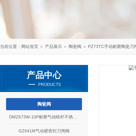
当前位置：
网站首页
＞
产品展示
＞
陶瓷阀
＞
PZ73TC手动耐磨陶瓷刀
产品中心
PRODUCTS
陶瓷阀
DMZ673W-10P耐磨气动暗杆不锈钢刀型闸阀
GZ641M气动硬密封刀闸阀