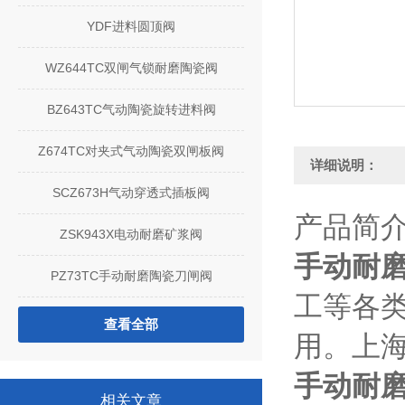
YDF进料圆顶阀
WZ644TC双闸气锁耐磨陶瓷阀
BZ643TC气动陶瓷旋转进料阀
Z674TC对夹式气动陶瓷双闸板阀
详细说明：
SCZ673H气动穿透式插板阀
产品简
ZSK943X电动耐磨矿浆阀
手动耐磨
PZ73TC手动耐磨陶瓷刀闸阀
工等各
查看全部
用。上海
手动耐磨
相关文章