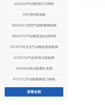
GZ641M气动硬密封刀闸阀
YDF进料圆顶阀
WZ644TC双闸气锁耐磨陶瓷阀
BZ643TC气动陶瓷旋转进料阀
Z674TC对夹式气动陶瓷双闸板阀
SCZ673H气动穿透式插板阀
ZSK943X电动耐磨矿浆阀
PZ73TC手动耐磨陶瓷刀闸阀
查看全部