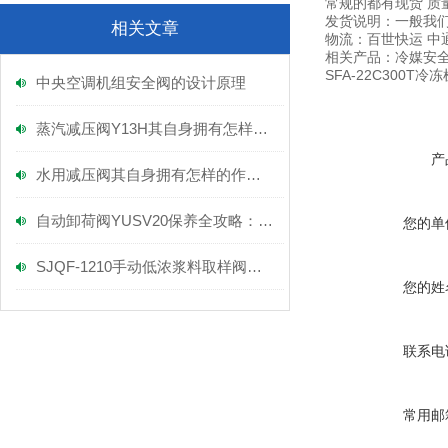
常规的都有现货 质
发货说明：一般我们
相关文章
物流：百世快运 中
相关产品：冷媒安全阀S
SFA-22C300T
中央空调机组安全阀的设计原理
蒸汽减压阀Y13H其自身拥有怎样的特点呢？
产
水用减压阀其自身拥有怎样的作用呢？
自动卸荷阀YUSV20保养全攻略：轻松几步，让设备持久“稳”发力！
您的单
SJQF-1210手动低浓浆料取样阀发福建晋江大型纸厂公司如期交货
您的姓
联系电
常用邮