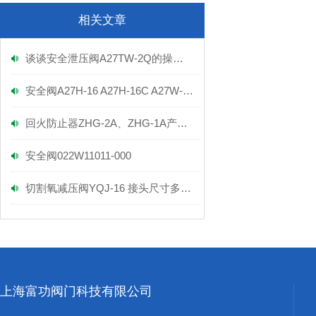
相关文章
谈谈安全泄压阀A27TW-2Q的操作方法
安全阀A27H-16 A27H-16C A27W-16T
回火防止器ZHG-2A、ZHG-1A产品实拍图
安全阀022W11011-000
切割氧减压阀YQJ-16 接头尺寸多大呢
上海富功阀门科技有限公司