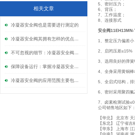
5、密封压力；
相关文章
6、背压；
7、工作温度；
8、连接形式
冷凝器安全阀也是需要进行测定的
安全阀11EH13MN
冷凝器安全阀其拥有怎样的优点呢？
1、整定压力偏差小
2、启闭压差≤15%
不可忽视的细节：冷凝器安全阀的日常检查与护理
3、选用良好的弹
保障设备运行：掌握冷凝器安全阀的正确安装技巧
4、全身采用黄铜棒
冷凝器安全阀的应用范围主要包括以下几个方面
5、全启式结构，排
6、密封采用聚四氟
7、卤素检测试验≤0
公司销售地区如下
【华北】 北京市 天
【东北】 辽宁省吉
【华东】 上海市 江
【中南】 河南省 湖