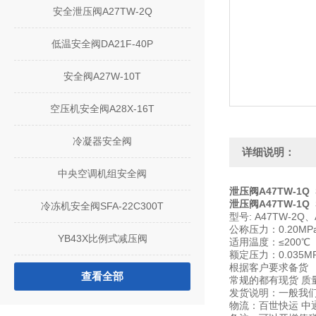
安全泄压阀A27TW-2Q
低温安全阀DA21F-40P
安全阀A27W-10T
空压机安全阀A28X-16T
冷凝器安全阀
详细说明：
中央空调机组安全阀
泄压阀A47TW-1Q 
泄压阀A47TW-1Q 
冷冻机安全阀SFA-22C300T
型号: A47TW-2Q、A
公称压力：0.20MP
YB43X比例式减压阀
适用温度：≤200℃
额定压力：0.035M
根据客户要求备货
查看全部
常规的都有现货 质
发货说明：一般我们
物流：百世快运 中