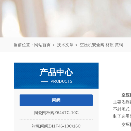
当前位置：
网站首页
＞
技术文章
＞ 空压机安全阀 材质 黄铜
产品中心
PRODUCTS
空压
闸阀
主要依靠
不封闭式
陶瓷闸板阀Z644TC-10C
制了选用
空压
衬氟闸阀Z41F46-10C/16C