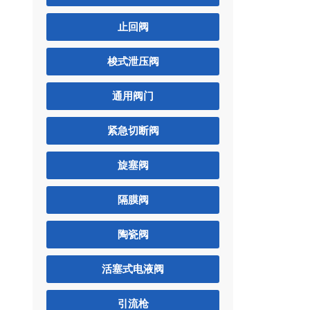
止回阀
梭式泄压阀
通用阀门
紧急切断阀
旋塞阀
隔膜阀
陶瓷阀
活塞式电液阀
引流枪