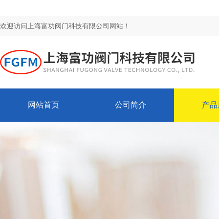
欢迎访问上海富功阀门科技有限公司网站！
网站首页
公司简介
产品