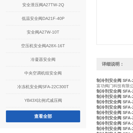
安全泄压阀A27TW-2Q
低温安全阀DA21F-40P
安全阀A27W-10T
空压机安全阀A28X-16T
冷凝器安全阀
详细说明：
中央空调机组安全阀
制冷剂安全阀 SFA-22
富功阀门科技有限
冷冻机安全阀SFA-22C300T
制冷剂安全阀 SFA-2
制冷剂安全阀 SFA-2
YB43X比例式减压阀
制冷剂安全阀 SFA-2
制冷剂安全阀 SFA-2
制冷剂安全阀 SFA-2
查看全部
制冷剂安全阀 SFA-2
制冷剂安全阀 SFA-2
制冷剂安全阀 SFA-2