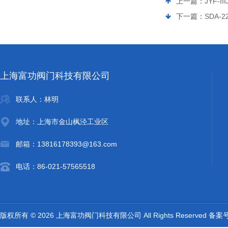
上一篇：
JYF-I
下一篇：
SDA-2
上海富功阀门科技有限公司
联系人：林明
地址：上海市金山枫泾工业区
邮箱：13816178393@163.com
电话：86-021-57565518
版权所有 © 2026 上海富功阀门科技有限公司 All Rights Reserved 备案