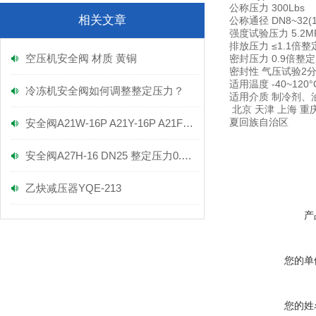
公称压力 300Lbs
相关文章
公称通径 DN8~32(1/4
强度试验压力 5.2M
排放压力 ≤1.1倍
空压机安全阀 材质 黄铜
密封压力 0.9倍整
密封性 气压试验2
适用温度 -40~120°
冷冻机安全阀如何调整整定压力？
适用介质 制冷剂、
北京 天津 上海 重庆
夏回族自治区
安全阀A21W-16P A21Y-16P A21F-16P
安全阀A27H-16 DN25 整定压力0.3-0.7MPA
乙炔减压器YQE-213
产
您的单
您的姓