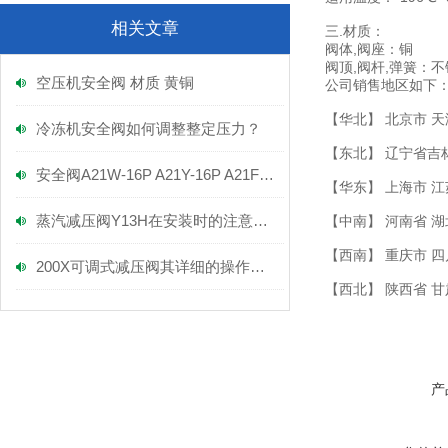
相关文章
三.材质：
阀体,阀座：铜
阀顶,阀杆,弹簧：
空压机安全阀 材质 黄铜
公司销售地区如下
【华北】 北京市 天
冷冻机安全阀如何调整整定压力？
【东北】 辽宁省吉
安全阀A21W-16P A21Y-16P A21F-16P
【华东】 上海市 江
蒸汽减压阀Y13H在安装时的注意事项！
【中南】 河南省 湖
【西南】 重庆市 四
200X可调式减压阀其详细的操作方法如下
【西北】 陕西省 
产