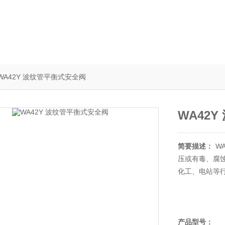
WA42Y 波纹管平衡式安全阀
WA42
简要描述：
W
压或有毒、腐
化工、电站等
产品型号：