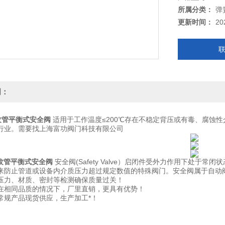
所属分类：
弹
更新时间：
20
明：
波纹管平衡式安全阀
适用于工作温度≤200℃存在不稳定背压或有毒、腐蚀
行业。需要找上海富功阀门科技有限公司
波纹管平衡式安全阀
安全阀(Safety Valve）启闭件受外力作用下处
来防止管道或设备内介质压力超过规定数值的特殊阀门。安全阀属于自动
压力、材质、密封等检测确保质量过关！
在相同品质的情况下，厂里直销，更具有优势！
常规产品现货供应，生产加工*！