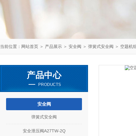
当前位置：
网站首页
＞
产品展示
＞
安全阀
＞
弹簧式安全阀
＞ 空题机组安
产品中心
PRODUCTS
安全阀
弹簧式安全阀
安全泄压阀A27TW-2Q