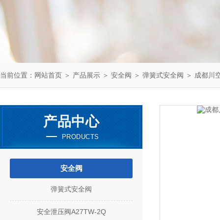
当前位置：
网站首页
＞
产品展示
＞
安全阀
＞
弹簧式安全阀
＞ 成都川空 
产品中心
PRODUCTS
安全阀
弹簧式安全阀
安全泄压阀A27TW-2Q