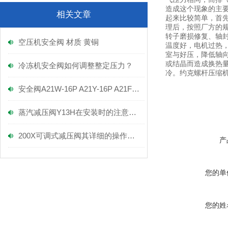
造成这个现象的主
相关文章
起来比较简单，首
理后，按照厂方的
转子磨损修复、轴
空压机安全阀 材质 黄铜
温度好，电机过热
室与好压，降低轴
或结晶而造成换热
冷冻机安全阀如何调整整定压力？
冷。约克螺杆压缩
安全阀A21W-16P A21Y-16P A21F-16P
蒸汽减压阀Y13H在安装时的注意事项！
200X可调式减压阀其详细的操作方法如下
产
您的单
您的姓