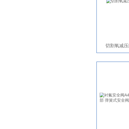
切割氧减压阀O