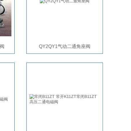
膜阀
QY2QY1气动二通角座阀