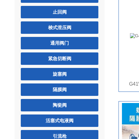
止回阀
梭式泄压阀
通用阀门
紧急切断阀
旋塞阀
G41
隔膜阀
陶瓷阀
活塞式电液阀
引流枪