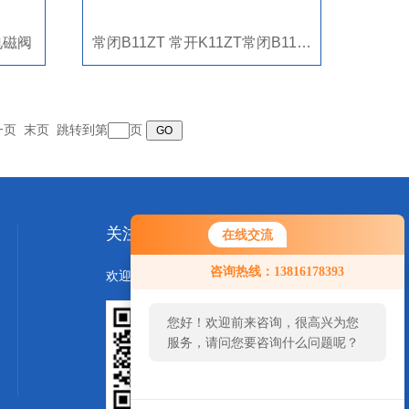
压电磁阀
常闭B11ZT 常开K11ZT常闭B11ZT高压二通电磁阀
一页
末页
跳转到第
页
关注我们
在线交流
您好！欢迎前来咨询，很高兴为您
咨询热线：13816178393
欢迎您关注我们的微信公众号了解更多信息：
服务，请问您要咨询什么问题呢？
您好，看您停留很久了，是否找到
了需求产品，您可以直接在线与我
联系！
扫一扫
关注我们