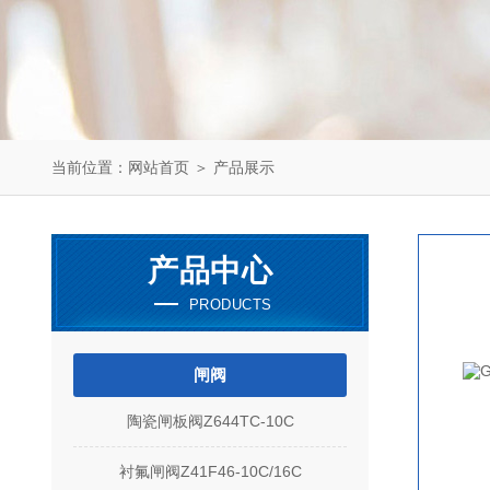
当前位置：
网站首页
＞
产品展示
产品中心
PRODUCTS
闸阀
陶瓷闸板阀Z644TC-10C
衬氟闸阀Z41F46-10C/16C