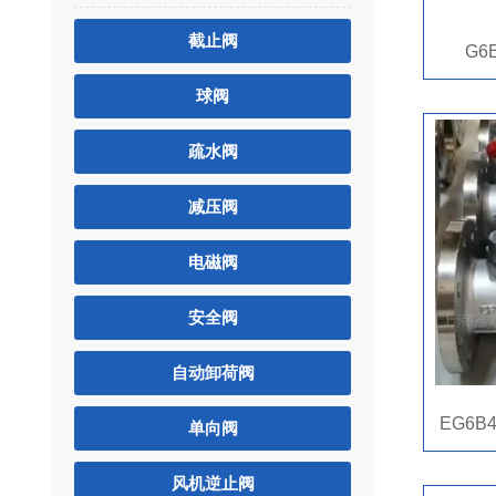
截止阀
G6
球阀
疏水阀
减压阀
电磁阀
安全阀
自动卸荷阀
EG6B4
单向阀
风机逆止阀